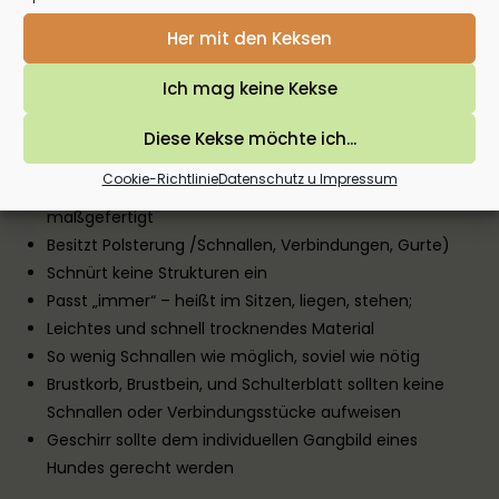
Ermöglicht eine freie Bewegung der gesamten
Her mit den Keksen
Vordergliedmaßen
Besitzt einen breiten Bruststeg zur Druckverteilung der
Ich mag keine Kekse
Zugkräfte
Verursacht weder Reibung, noch Druck, Schmerz oder
Diese Kekse möchte ich...
unnötige Reize
Cookie-Richtlinie
Datenschutz u Impressum
Ist flexibel einstellbar oder vom Fachmann
maßgefertigt
Besitzt Polsterung /Schnallen, Verbindungen, Gurte)
Schnürt keine Strukturen ein
Passt „immer“ – heißt im Sitzen, liegen, stehen;
Leichtes und schnell trocknendes Material
So wenig Schnallen wie möglich, soviel wie nötig
Brustkorb, Brustbein, und Schulterblatt sollten keine
Schnallen oder Verbindungsstücke aufweisen
Geschirr sollte dem individuellen Gangbild eines
Hundes gerecht werden