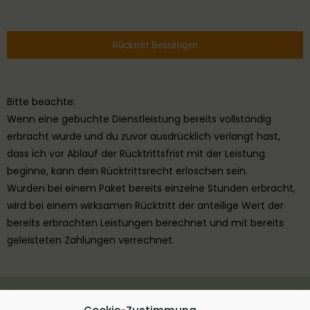
Rücktritt Bestätigen
Bitte beachte:
Wenn eine gebuchte Dienstleistung bereits vollständig
erbracht wurde und du zuvor ausdrücklich verlangt hast,
dass ich vor Ablauf der Rücktrittsfrist mit der Leistung
beginne, kann dein Rücktrittsrecht erloschen sein.
Wurden bei einem Paket bereits einzelne Stunden erbracht,
wird bei einem wirksamen Rücktritt der anteilige Wert der
bereits erbrachten Leistungen berechnet und mit bereits
geleisteten Zahlungen verrechnet.